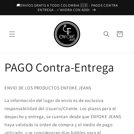
Ir
🚚ENVÍOS GRATIS A TODO COLOMBIA 🇨🇴 - PAGOS CONTRA
directamente
ENTREGA - ✅AHORA CON ADDI
al contenido
Carrito
PAGO Contra-Entrega
ENVIO DE LOS PRODUCTOS ENFOKE JEANS
La información del lugar de envío es de exclusiva
responsabilidad del Usuario/Cliente. Los plazos para el
despacho y entrega, se cuentan desde que
ENFOKE JEANS
haya validado la orden de compra y el medio de pago
utilizado, y se consideraran días hábiles para el